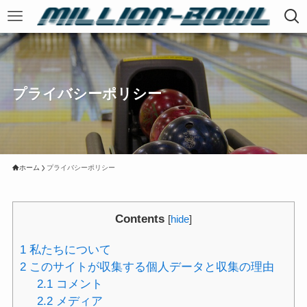
プライバシーポリシー
ホーム
プライバシーポリシー
Contents
[
hide
]
1
私たちについて
2
このサイトが収集する個人データと収集の理由
2.1
コメント
2.2
メディア