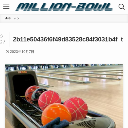
ホーム
23
2b11e50436f6f49d83528c84f3031b4f_t
/07
2023年10月7日